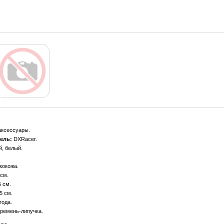
ксессуары
ель:
DXRacer
, белый
кокожа
 см
5 см
5 см
года
ремень-липучка