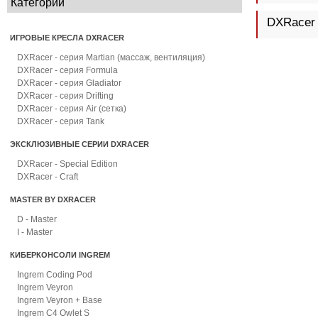
Категории
DXRacer
ИГРОВЫЕ КРЕСЛА DXRACER
DXRacer - серия Martian (массаж, вентиляция)
DXRacer - серия Formula
DXRacer - серия Gladiator
DXRacer - серия Drifting
DXRacer - серия Air (сетка)
DXRacer - серия Tank
ЭКСКЛЮЗИВНЫЕ СЕРИИ DXRACER
DXRacer - Special Edition
DXRacer - Craft
MASTER BY DXRACER
D - Master
I - Master
КИБЕРКОНСОЛИ INGREM
Ingrem Coding Pod
Ingrem Veyron
Ingrem Veyron + Base
Ingrem C4 Owlet S