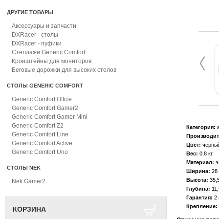
ДРУГИЕ ТОВАРЫ
Аксессуары и запчасти
DXRacer - столы
DXRacer - пуфики
Стеллажи Generic Comfort
Кронштейны для мониторов
Беговые дорожки для высоких столов
СТОЛЫ GENERIC COMFORT
Generic Comfort Office
Generic Comfort Gamer2
Generic Comfort Gamer Mini
Generic Comfort Z2
Категория:
а
Generic Comfort Line
Производит
Generic Comfort Active
Цвет:
черный
Generic Comfort Uno
Вес:
0,8 кг
Материал:
э
СТОЛЫ NEK
Ширина:
28
Высота:
35,
Nek Gamer2
Глубина:
11,
Гарантия:
2 
Крепление:
КОРЗИНА