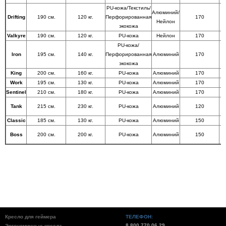
PU-кожа/Текстиль/
Алюминий/
Drifting
190 см.
120 кг.
Перфорированная
170
Нейлон
экокожа
Valkyre
190 см.
120 кг.
PU-кожа
Нейлон
170
PU-кожа/
Iron
195 см.
140 кг.
Перфорированная
Алюминий
170
экокожа
King
200 см.
160 кг.
PU-кожа
Алюминий
170
Work
195 см.
130 кг.
PU-кожа
Алюминий
170
Sentinel
210 см.
180 кг.
PU-кожа
Алюминий
170
Tank
215 см.
230 кг.
PU-кожа
Алюминий
120
Classic
185 см.
130 кг.
PU-кожа
Алюминий
150
Boss
200 см.
200 кг.
PU-кожа
Алюминий
150
Кресло для геймера
ТЕЛЕФОН:
8 800 770 06 29
Эргономичные кресла