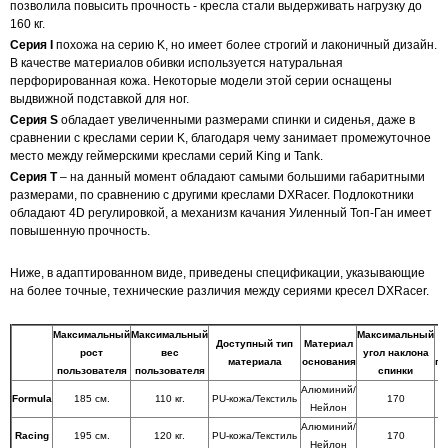
позволила повысить прочность - кресла стали выдерживать нагрузку до
160 кг.
Серия I
похожа на серию K, но имеет более строгий и лаконичный дизайн.
В качестве материалов обивки используется натуральная
перфорированная кожа. Некоторые модели этой серии оснащены
выдвижной подставкой для ног.
Серия S
обладает увеличенными размерами спинки и сиденья, даже в
сравнении с креслами серии K, благодаря чему занимает промежуточное
место между геймерскими креслами серий King и Tank.
Серия T
– на данный момент обладают самыми большими габаритными
размерами, по сравнению с другими креслами DXRacer. Подлокотники
обладают 4D регулировкой, а механизм качания Уиленный Топ-Ган имеет
повышенную прочность.
Ниже, в адаптированном виде, приведены спецификации, указывающие
на более точные, технические различия между сериями кресел DXRacer.
Максимальный
Максимальный
Максимальный
Доступный тип
Материал
рост
вес
угол наклона
материала
основания
по
пользователя
пользователя
спинки
Алюминий/
Formula
185 см.
110 кг.
PU-кожа/Текстиль
170
Нейлон
Алюминий/
Racing
195 см.
120 кг.
PU-кожа/Текстиль
170
Нейлон