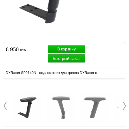
6 950
В корзину
РУБ.
Быстрый заказ
DXRacer SP0140N - подлокотник для кресла DXRacer с...