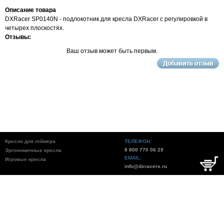
Описание товара
DXRacer SP0140N - подлокотник для кресла DXRacer с регулировкой в
четырех плоскостях.
Отзывы:
Ваш отзыв может быть первым.
Кресло для геймера
ТЕЛЕФОН:
8 800 770 06 29
Эргономичные кресла
EMAIL:
Игровые кресла
info@dxracers.ru