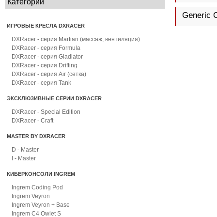
Категории
Generic 
ИГРОВЫЕ КРЕСЛА DXRACER
DXRacer - серия Martian (массаж, вентиляция)
DXRacer - серия Formula
DXRacer - серия Gladiator
DXRacer - серия Drifting
DXRacer - серия Air (сетка)
DXRacer - серия Tank
ЭКСКЛЮЗИВНЫЕ СЕРИИ DXRACER
DXRacer - Special Edition
DXRacer - Craft
MASTER BY DXRACER
D - Master
I - Master
КИБЕРКОНСОЛИ INGREM
Ingrem Coding Pod
Ingrem Veyron
Ingrem Veyron + Base
Ingrem C4 Owlet S