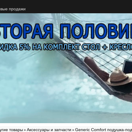
вые продажи
угие товары
Аксессуары и запчасти
Generic Comfort подушка-по
»
»