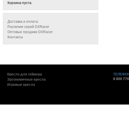
Корзина пуста.
Доставка и оплата
Различия серий DXRacer
Оптовые продажи DXRacer
Контакты
Кресло для геймера
ТЕЛЕФОН
8 800 770
Эргономичные кресла
Игровые кресла