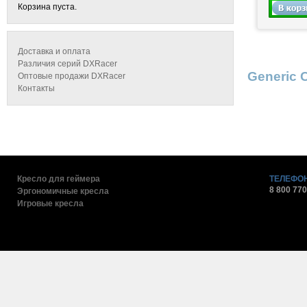
Корзина пуста.
Доставка и оплата
Различия серий DXRacer
Generic 
Оптовые продажи DXRacer
Контакты
Кресло для геймера
ТЕЛЕФОН
8 800 770
Эргономичные кресла
Игровые кресла