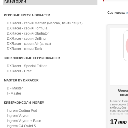
Категории
Сортировка:
и
ИГРОВЫЕ КРЕСЛА DXRACER
DXRacer - серия Martian (массаж, вентиляция)
DXRacer - серия Formula
DXRacer - серия Gladiator
DXRacer - серия Drifting
DXRacer - серия Air (сетка)
DXRacer - серия Tank
ЭКСКЛЮЗИВНЫЕ СЕРИИ DXRACER
DXRacer - Special Edition
DXRacer - Craft
MASTER BY DXRACER
D - Master
Gener
I - Master
ком
Generic Com
КИБЕРКОНСОЛИ INGREM
стол серии 
киберкубов.
Ingrem Coding Pod
конструкция
высокую пр
Ingrem Veyron
уменьшена п
17
Ingrem Veyron + Base
990
Ingrem C4 Owlet S