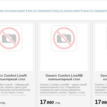
мя (по возрастанию)
|
имя (по убыванию)
|
цена (по возрастанию)
|
цена (по убыванию
ic Comfort Line/N
Generic Comfort Line/NB
Gene
пьютерный стол
компьютерный стол
ко
fort Line/N - геймерский
Generic Comfort Line/NB - черно-синий
Generic C
Line черного цвета для
компьютерный стол. Разработан
стол черн
 Цельная металлическая
специально для использования в
гранями.
 стола имеет очень
компьютерных клубах. Каркас стола
использов
очность. Столешница
выполнен из металла. Эргономичный
Небольша
о сравнению с другими...
вырез в передней части...
полка вв
17
17
системног
990
99
РУБ.
РУБ.