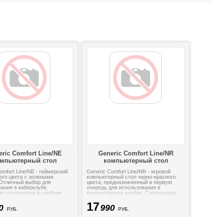
)
ric Comfort Line/NE
Generic Comfort Line/NR
мпьютерный стол
компьютерный стол
omfort Line/NE - геймерский
Generic Comfort Line/NR - игровой
ого цвета с зелеными
компьютерный стол черно-красного
 Отличный выбор для
цвета, предназначенный в первую
ания в киберклубе.
очередь для использования в
я столешница и удобная
компьютерных клубах. Столешница
ерху для размещения
имеет небольшие размеры, а вверху...
17
о...
0
990
РУБ.
РУБ.