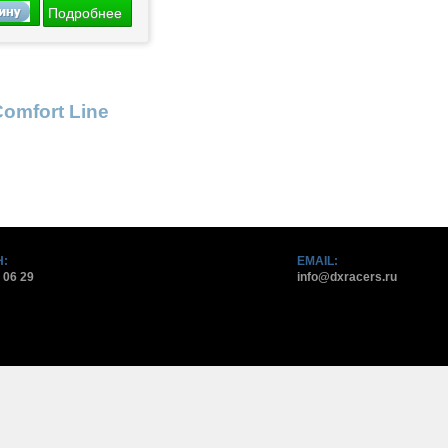
Подробнее
Comfort Line
:
EMAIL:
 06 29
info@dxracers.ru