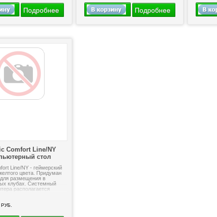
Подробнее
Подробнее
ic Comfort Line/NY
пьютерный стол
fort Line/NY - геймерский
желтого цвета. Придуман
 для размещения в
ых клубах. Системный
тера располагается
пециально...
РУБ.