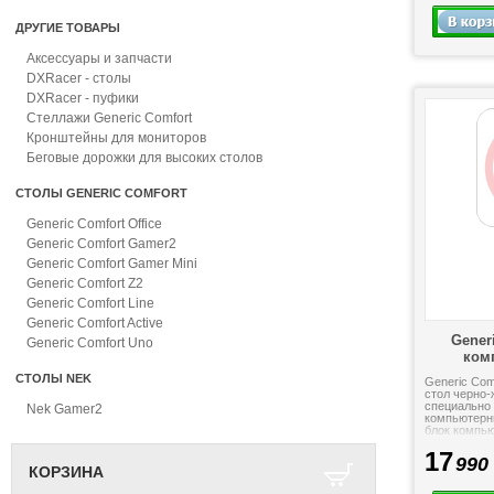
ДРУГИЕ ТОВАРЫ
Аксессуары и запчасти
DXRacer - столы
DXRacer - пуфики
Стеллажи Generic Comfort
Кронштейны для мониторов
Беговые дорожки для высоких столов
СТОЛЫ GENERIC COMFORT
Generic Comfort Office
Generic Comfort Gamer2
Generic Comfort Gamer Mini
Generic Comfort Z2
Generic Comfort Line
Generic Comfort Active
Gener
Generic Comfort Uno
ком
СТОЛЫ NEK
Generic Com
стол черно-
специально
Nek Gamer2
компьютерн
блок компью
вверху, на с
17
990
КОРЗИНА